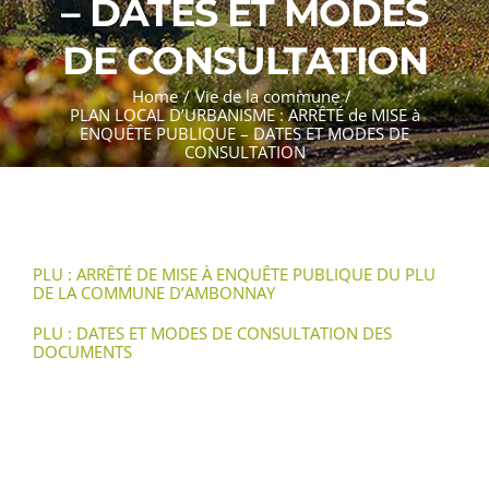
– DATES ET MODES
DE CONSULTATION
Home
/
Vie de la commune
/
PLAN LOCAL D’URBANISME : ARRÊTÉ de MISE à
ENQUÊTE PUBLIQUE – DATES ET MODES DE
CONSULTATION
PLU : ARRÊTÉ DE MISE À ENQUÊTE PUBLIQUE DU PLU
DE LA COMMUNE D’AMBONNAY
PLU : DATES ET MODES DE CONSULTATION DES
DOCUMENTS