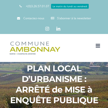
+(0)3.26.57.01.07
Le matin du lundi au vendredi
Contactez-nous
S’abonner à la newsletter
Instagram
Linkedin
PLAN LOCAL
D’URBANISME :
ARRÊTÉ de MISE à
ENQUÊTE PUBLIQUE