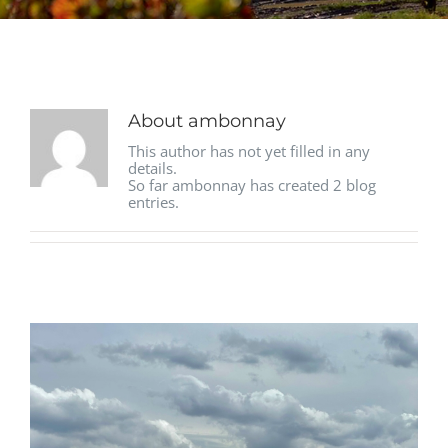
About
ambonnay
This author has not yet filled in any
details.
So far ambonnay has created 2 blog
entries.