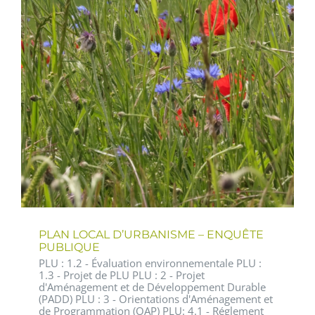
PLAN LOCAL D’URBANISME – ENQUÊTE
PUBLIQUE
PLU : 1.2 - Évaluation environnementale PLU :
1.3 - Projet de PLU PLU : 2 - Projet
d'Aménagement et de Développement Durable
(PADD) PLU : 3 - Orientations d'Aménagement et
de Programmation (OAP) PLU: 4.1 - Réglement