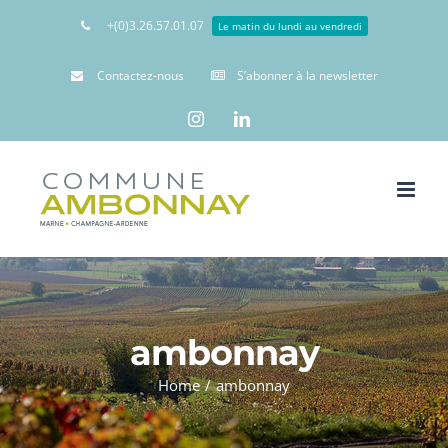
+(0)3.26.57.01.07
Le matin du lundi au vendredi
Contactez-nous
S’abonner à la newsletter
Instagram
Linkedin
ambonnay
Home
/
ambonnay