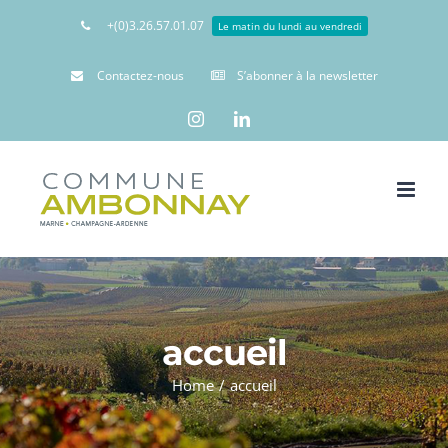
+(0)3.26.57.01.07
Le matin du lundi au vendredi
Contactez-nous
S’abonner à la newsletter
Instagram
Linkedin
accueil
Home
/
accueil