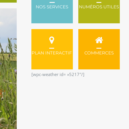
NOS SERVICES
NUMÉROS UTILES
PLAN INTERACTIF
COMMERCES
[wpc-weather id= »5217″/]