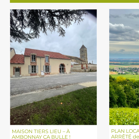
PLAN LOCA
MAISON TIERS LIEU – À
ARRÊTÉ de
AMBONNAY ÇA BULLE !