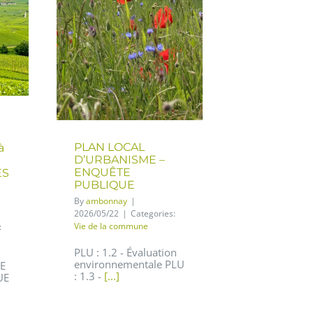
PLAN LOCAL
à
D’URBANISME –
ENQUÊTE
ES
PUBLIQUE
By
ambonnay
|
2026/05/22
|
Categories:
Vie de la commune
:
PLU : 1.2 - Évaluation
environnementale PLU
SE
: 1.3 -
[...]
UE