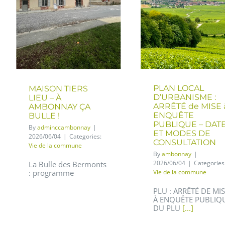
PLAN LOCAL
MAISON TIERS
D’URBANISME :
LIEU – À
ARRÊTÉ de MISE 
AMBONNAY ÇA
ENQUÊTE
BULLE !
PUBLIQUE – DAT
By
adminccambonnay
|
ET MODES DE
2026/06/04
|
Categories:
CONSULTATION
Vie de la commune
By
ambonnay
|
2026/06/04
|
Categories
La Bulle des Bermonts
: programme
Vie de la commune
PLU : ARRÊTÉ DE MI
À ENQUÊTE PUBLIQ
DU PLU
[...]