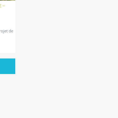
 –
rojet de