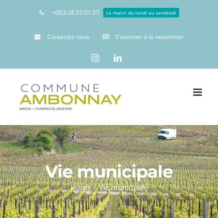
+(0)3.26.57.01.07
Le matin du lundi au vendredi
Contactez-nous
S’abonner à la newsletter
Instagram
Linkedin
Vie municipale
Home
/
Vie municipale