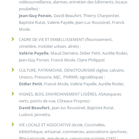
vidéosurveillance, alarmes, entretien des bâtiments, locaux
poubelles) :
Jean-Guy Ponsin,
David Beaufort, Thierry Charpentier,
Baptiste Rutat, Valérie Payelle, Jean-Luc Roussinet, Franck
Mode.
CADRE DE VIE ET EMBELLISSEMENT (fleurissement,
cimetière, mobilier urbain, aînés) :
Valérie Payelle
, Maud Demière, Didier Petit, Aurélie Rodez,
Jean-Guy Ponsin, Franck Mode, Claire Philippot
CULTURE, PATRIMOINE, OENOTOURISME (église, calvaire,
Unesco, Pressoria, MJC, PNRMR, signalétique) :
Didier Petit
, Franck Mode, Valérie Payelle, Aurélie Rodez.
VIGNES, BOIS, ENVIRONNEMENT LISIÈRES, ASA(espaces
verts, points de vue, Côteaux Propres) :
David Beaufort,
Jean-luc Roussinet, Baptiste Rutat,
Ludovic Jannetta.
VIE LOCALE ET ASSOCIATIVE (école, Coccinelles,
bibliothèque, artisanat, commerces, associations sportives,
fête patronale, aire de jeux, ramassage scolaire, CIAS) :